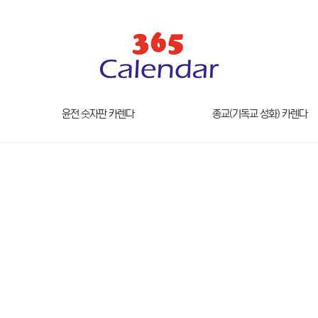
윤전 숫자판 카렌다
종교(기독교 성화) 카렌다