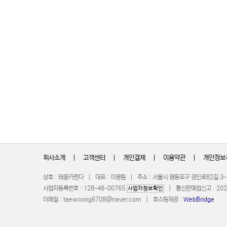
회사소개
|
고객센터
|
개인결제
|
이용약관
|
개인정보
상호 : 태웅카렌다 | 대표 : 이영림 | 주소 : 서울시 영등포구 경인로82길 3
사업자등록번호 : 128-48-00765
| 통신판매업신고 : 2023-
사업자정보확인
이메일 :
taewoong6708@naver.com
| 호스팅제공 :
WebBridge
CO