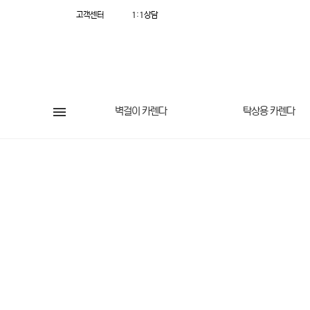
고객센터
1:1상담
벽걸이 카렌다
탁상용 카렌다